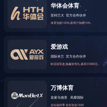
聚羧酸系减水剂
萘系减水剂
速凝剂
防水剂
压浆剂系列
膨胀剂系列
其他
S-FS防水剂
S-FS防水剂
Details
上一页