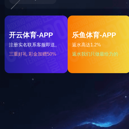
1
下一页
CONTACT INFORMATION
联系方式
湖南省长沙市望城经济开发区铜官循环工业基地铜官大道301号
0731-88207400
hnsunnytrade@163.com
OFFICIAL ACCOUNTS
公众号
欢迎关注我们的官方公众号
ONLINE MESSAGE
联系方式